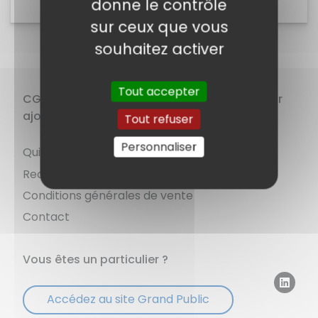
CGV DIVISION SYSTEME
donne le contrôle
sur ceux que vous
souhaitez activer
Tout accepter
CGV DIVISION SYSTEME – Distributeur à valeur
ajoutée
Tout refuser
Personnaliser
Qui sommes nous ?
Recrutements
Conditions générales de vente
Contact
Vous êtes un particulier ?
Accédez au site Grand Public