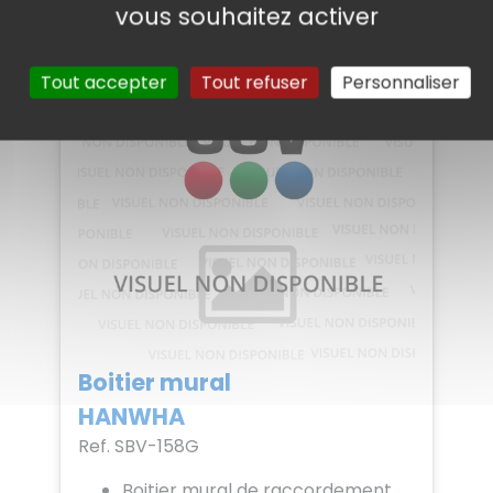
vous souhaitez activer
Tout accepter
Tout refuser
Personnaliser
Boitier mural
HANWHA
Ref. SBV-158G
Boitier mural de raccordement