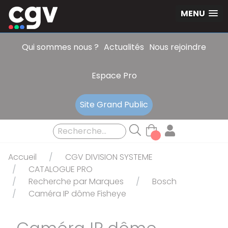
Panneau de gestion des cookies
MENU
Qui sommes nous ?
Actualités
Nous rejoindre
Espace Pro
Site Grand Public
Accueil
CGV DIVISION SYSTEME
CATALOGUE PRO
Recherche par Marques
Bosch
Caméra IP dôme Fisheye