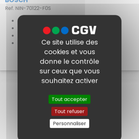
Ref. NIN-70122-F0S
Fisheye IP
Résolution de 12 Mpx
Angle de visualisation de 360°
Ce site utilise des
Réduction de bruit intelligente (iDNR)
Alimentation 12VDC/PoE
cookies et vous
Voir
donne le contrôle
sur ceux que vous
souhaitez activer
Tout accepter
Tout refuser
Personnaliser