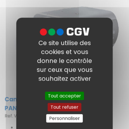
Ce site utilise des
cookies et vous
donne le contrôle
sur ceux que vous
souhaitez activer
Tout accepter
Caméra box SD6 700TVL
Tout refuser
PANASONIC
Ref. WV-CP630/G
Personnaliser
Caméra box SD6