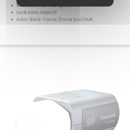
Résolution de 700 lignes TV
Livré sans objectif
Auto-Back-Focus (focus jour/nuit
automatique)
Alimentation 230VAC
Voir