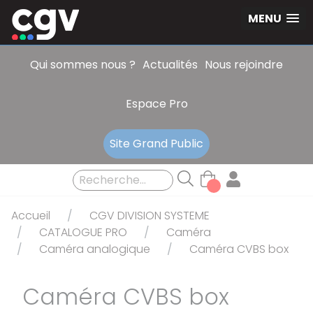
Panneau de gestion des cookies
MENU
Qui sommes nous ?
Actualités
Nous rejoindre
Espace Pro
Site Grand Public
Accueil
CGV DIVISION SYSTEME
CATALOGUE PRO
Caméra
Caméra analogique
Caméra CVBS box
Caméra CVBS box