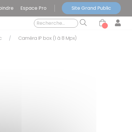
oindre
Espace Pro
Site Grand Public
c
Caméra IP box (1 à 8 Mpx)