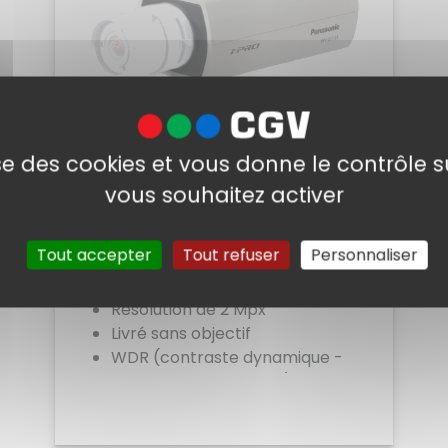
lise des cookies et vous donne le contrôle 
Caméra box IP
vous souhaitez activer
PANASONIC
Ref. WV-S1131
Tout accepter
Tout refuser
Personnaliser
Caméra box IP
Résolution de 2 Mpx
Livré sans objectif
WDR (contraste dynamique -
gestion de contre jour)
Gestion auto des paramètres
Voir
vidéo (iA)