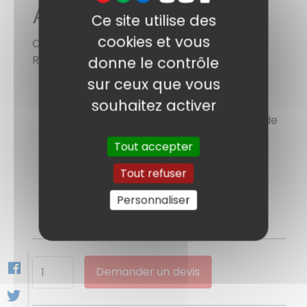
AVIGILON
Ce site utilise des
cookies et vous
Code sage : 7788119
Référence : 3.0C-H5SL-BO1-IR
donne le contrôle
sur ceux que vous
Bullet
souhaitez activer
Résolution de 3 Mpx 3.1-8.4mm
WDR (contraste dynamique - gestion de
contre jour)
Tout accepter
LEDs infra-rouge
Etanchéité IP66
Tout refuser
Alimentation PoE
Personnaliser
Demander un devis