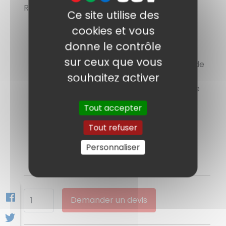
Référence : DS-2CD4126FWD-IZ
Ce site utilise des
Dôme IP
cookies et vous
Résolution de 2 Mpx
donne le contrôle
Objectif varifocale de 2,8 à 12 mm
sur ceux que vous
WDR (contraste dynamique - gestion de
souhaitez activer
contre jour)
DarkFighter (capteur sensible en faible
luminosité)
Tout accepter
LEDs infra-rouge
Protection IK10
Tout refuser
Alimentation 12VDC/PoE
Personnaliser
Demander un devis