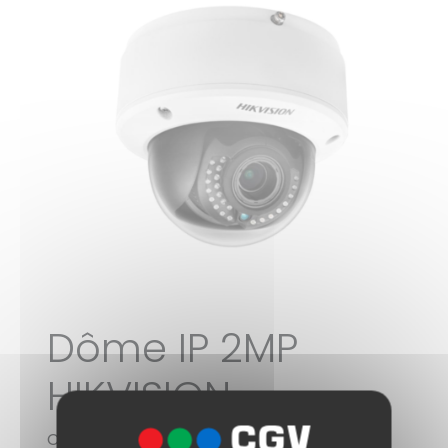
Dôme IP 2MP
HIKVISION
Code sage : 77755601