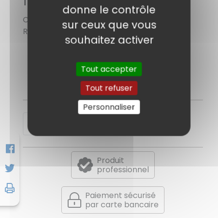
donne le contrôle
Code sage : 7774414
sur ceux que vous
Référence : ELITE_VALUE_1000E-GP
souhaitez activer
Onduleur 1000VA/530W 1x batterie de
12V/9Ah
Tout accepter
Tout refuser
Personnaliser
Demander un devis
Produit
professionnel
Paiement sécurisé
par carte bancaire