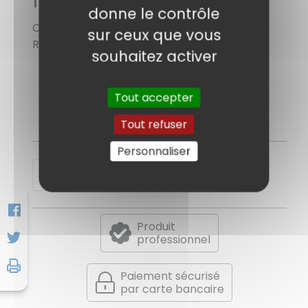
donne le contrôle
Code sage : 7773275
sur ceux que vous
Référence : ELITE_VALUE_600E-G
souhaitez activer
Onduleur 600VA/300W 1x batterie de
12V/7Ah
Tout accepter
Tout refuser
Personnaliser
Demander un devis
Produit
professionnel
Paiement sécurisé
par carte bancaire